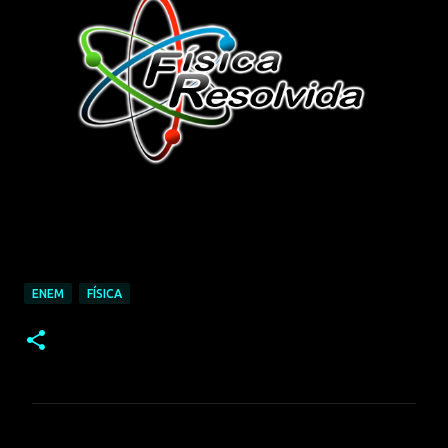
ENEM
FÍSICA
C