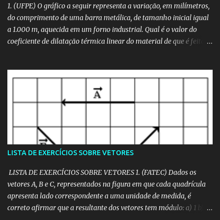
1. (UFPE) O gráfico a seguir representa a variação, em milímetros,
do comprimento de uma barra metálica, de tamanho inicial igual
a 1.000 m, aquecida em um forno industrial. Qual é o valor do
coeficiente de dilatação térmica linear do material de que é feita a
barra, em unidades de 10 -6 /°C? 2. (CESGRANRIO) O comprimento
L de uma barra de latão varia, em função da temperatura θ,
segundo o gráfico a seguir. Assim, o coeficiente de dilatação linear
do latão, no intervalo de 0°C a 100°C, vale: a) 2,0.10 -5 /°C b) 5,0.10
­-5 /°C c) 1,0.10 -4 /°C d) 2,0.10 ­-4 /°C e) 5,0.10 ­4- /°C 3.
(MACKENZIE) Se uma haste de prata varia seu comprimento de
acordo com o gráfico dado, o coeficiente de dilatação linear desse
material vale: a) 4,0 . 10 ­-5 °C ­-1 b) 3,0 . 10 ­-5 °C ­-1 c) 2,0 . 10 ­-5 °C ­-1
d) 1,5 . 10 ­-5 °C ­-1 e) 1,0 . 10 ­-5 °C ­-1 4. (PUCCAMP) A figura a seguir
LISTA DE EXERCÍCIOS SOBRE VETORES
representa o com...
LISTA DE EXERCÍCIOS SOBRE VETORES 1. (FATEC) Dados os
vetores A, B e C, representados na figura em que cada quadrícula
apresenta lado correspondente a uma unidade de medida, é
correto afirmar que a resultante dos vetores tem módulo: a) 1 b) 2
c) 3 d) 4 e) 6 Resolução em vídeo: