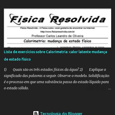
https://www.youtube.com/watch?v=FlNWdBsCXLo 2. Dados os
vetores "a", "b", "c", "d" e "e" a seguir representados, obtenha o
módulo do vetor soma: R = a + b + c + d + e a) zero b) √20 c) 1 d) 2
e) √52 3. (PUCCAMP) Num bairro, onde todos os quarteirões são
quadrados e as ruas paralelas distam 100 m uma da outra, um
transeunte faz o percurso de P a Q pela trajetória representada no
esquema a seguir. O deslocamento vetorial desse transeunte tem
módulo, em metros, igual a a) 300 b) 350 c) 400 d) 500 e) 700
Lista de exercícios sobre Calorimetria: calor latente mudança
Resolução: http://www.youtube.com/watch?v=FlNWdBsCXLo 4.
de estado físico
(PUCPR) A figura re...
1) Quais são os três estados físicos da água? 2) Explique o
significado das palavras a seguir. Observe o modelo. Solidificação:
é o processo em que uma substância passa do estado líquido para
o estado sólido.
Vaporização:________________________________________________
_____
Condensação:_______________________________________________
_____
Tecnologia do Blogger