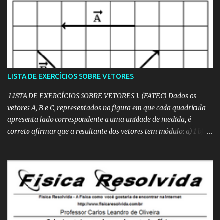
segundo o gráfico a seguir. Assim, o coeficiente de dilatação linear
do latão, no intervalo de 0°C a 100°C, vale: a) 2,0.10 -5 /°C b) 5,0.10
­-5 /°C c) 1,0.10 -4 /°C d) 2,0.10 ­-4 /°C e) 5,0.10 ­4- /°C 3.
(MACKENZIE) Se uma haste de prata varia seu comprimento de
acordo com o gráfico dado, o coeficiente de dilatação linear desse
material vale: a) 4,0 . 10 ­-5 °C ­-1 b) 3,0 . 10 ­-5 °C ­-1 c) 2,0 . 10 ­-5 °C ­-1
d) 1,5 . 10 ­-5 °C ­-1 e) 1,0 . 10 ­-5 °C ­-1 4. (PUCCAMP) A figura a seguir
LISTA DE EXERCÍCIOS SOBRE VETORES
representa o com...
LISTA DE EXERCÍCIOS SOBRE VETORES 1. (FATEC) Dados os
vetores A, B e C, representados na figura em que cada quadrícula
apresenta lado correspondente a uma unidade de medida, é
correto afirmar que a resultante dos vetores tem módulo: a) 1 b) 2
c) 3 d) 4 e) 6 Resolução em vídeo:
https://www.youtube.com/watch?v=FlNWdBsCXLo 2. Dados os
vetores "a", "b", "c", "d" e "e" a seguir representados, obtenha o
módulo do vetor soma: R = a + b + c + d + e a) zero b) √20 c) 1 d) 2
e) √52 3. (PUCCAMP) Num bairro, onde todos os quarteirões são
quadrados e as ruas paralelas distam 100 m uma da outra, um
transeunte faz o percurso de P a Q pela trajetória representada no