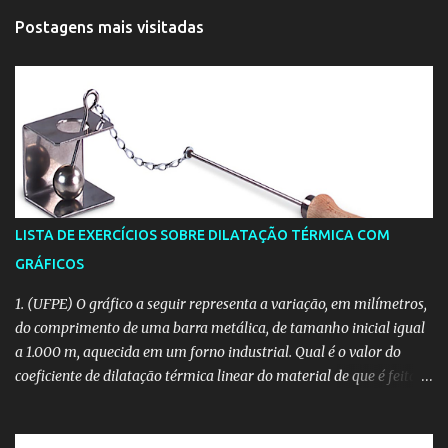
Postagens mais visitadas
LISTA DE EXERCÍCIOS SOBRE DILATAÇÃO TÉRMICA COM
GRÁFICOS
1. (UFPE) O gráfico a seguir representa a variação, em milímetros,
do comprimento de uma barra metálica, de tamanho inicial igual
a 1.000 m, aquecida em um forno industrial. Qual é o valor do
coeficiente de dilatação térmica linear do material de que é feita a
barra, em unidades de 10 -6 /°C? 2. (CESGRANRIO) O comprimento
L de uma barra de latão varia, em função da temperatura θ,