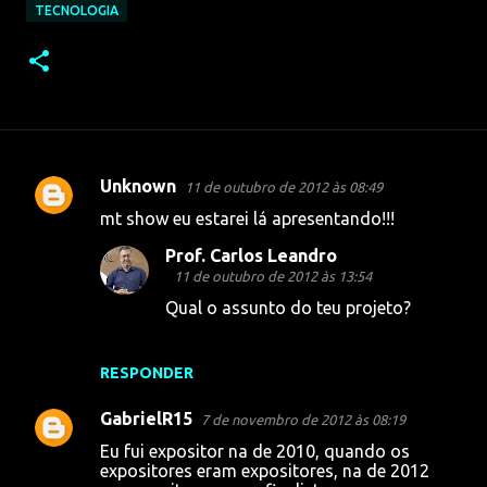
TECNOLOGIA
Unknown
11 de outubro de 2012 às 08:49
C
mt show eu estarei lá apresentando!!!
o
Prof. Carlos Leandro
m
11 de outubro de 2012 às 13:54
e
Qual o assunto do teu projeto?
n
t
RESPONDER
á
r
GabrielR15
7 de novembro de 2012 às 08:19
i
Eu fui expositor na de 2010, quando os
expositores eram expositores, na de 2012
o