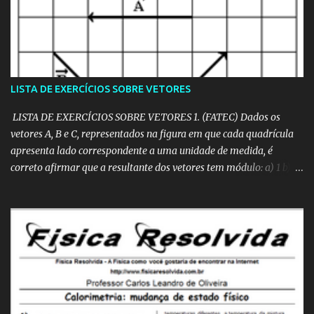
­-5 /°C c) 1,0.10 -4 /°C d) 2,0.10 ­-4 /°C e) 5,0.10 ­4- /°C 3.
(MACKENZIE) Se uma haste de prata varia seu comprimento de
acordo com o gráfico dado, o coeficiente de dilatação linear desse
material vale: a) 4,0 . 10 ­-5 °C ­-1 b) 3,0 . 10 ­-5 °C ­-1 c) 2,0 . 10 ­-5 °C ­-1
d) 1,5 . 10 ­-5 °C ­-1 e) 1,0 . 10 ­-5 °C ­-1 4. (PUCCAMP) A figura a seguir
LISTA DE EXERCÍCIOS SOBRE VETORES
representa o com...
LISTA DE EXERCÍCIOS SOBRE VETORES 1. (FATEC) Dados os
vetores A, B e C, representados na figura em que cada quadrícula
apresenta lado correspondente a uma unidade de medida, é
correto afirmar que a resultante dos vetores tem módulo: a) 1 b) 2
c) 3 d) 4 e) 6 Resolução em vídeo:
https://www.youtube.com/watch?v=FlNWdBsCXLo 2. Dados os
vetores "a", "b", "c", "d" e "e" a seguir representados, obtenha o
módulo do vetor soma: R = a + b + c + d + e a) zero b) √20 c) 1 d) 2
e) √52 3. (PUCCAMP) Num bairro, onde todos os quarteirões são
quadrados e as ruas paralelas distam 100 m uma da outra, um
transeunte faz o percurso de P a Q pela trajetória representada no
esquema a seguir. O deslocamento vetorial desse transeunte tem