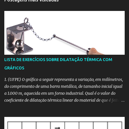
LISTA DE EXERCÍCIOS SOBRE DILATAÇÃO TÉRMICA COM
GRÁFICOS
1. (UFPE) O gráfico a seguir representa a variação, em milímetros,
do comprimento de uma barra metálica, de tamanho inicial igual
a 1.000 m, aquecida em um forno industrial. Qual é o valor do
coeficiente de dilatação térmica linear do material de que é feita a
barra, em unidades de 10 -6 /°C? 2. (CESGRANRIO) O comprimento
L de uma barra de latão varia, em função da temperatura θ,
segundo o gráfico a seguir. Assim, o coeficiente de dilatação linear
do latão, no intervalo de 0°C a 100°C, vale: a) 2,0.10 -5 /°C b) 5,0.10